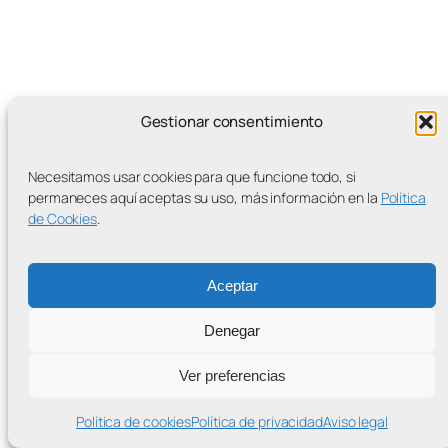
Gestionar consentimiento
MÁS ENTRADAS
Necesitamos usar cookies para que funcione todo, si
permaneces aquí aceptas su uso, más información en la
Política
de Cookies
.
Contra la Criminalización de la Protesta Climática
Proudly powered by
WordPress
Aceptar
Denegar
Ver preferencias
Política de cookies
Política de privacidad
Aviso legal