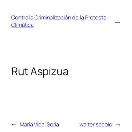
Saltar
al
Contra la Criminalización de la Protesta
contenido
Climática
Rut Aspizua
←
María Vidal Soria
walter sabolo
→