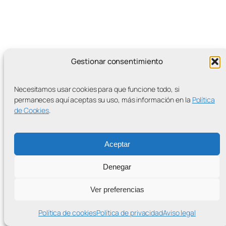
Gestionar consentimiento
MÁS ENTRADAS
Necesitamos usar cookies para que funcione todo, si
permaneces aquí aceptas su uso, más información en la
Política
de Cookies
.
Contra la Criminalización de la Protesta Climática
Proudly powered by
WordPress
Aceptar
Denegar
Ver preferencias
Política de cookies
Política de privacidad
Aviso legal