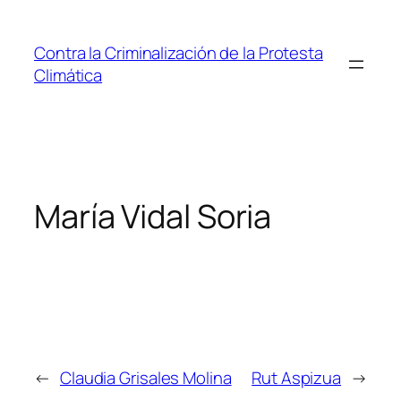
Saltar
al
Contra la Criminalización de la Protesta
contenido
Climática
María Vidal Soria
←
Claudia Grisales Molina
Rut Aspizua
→