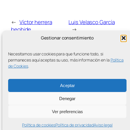
←
Víctor herrera
Luis Velasco García
beobide
→
Gestionar consentimiento
Necesitamos usar cookies para que funcione todo, si
permaneces aquí aceptas su uso, más información en la
Política
de Cookies
.
MÁS ENTRADAS
Aceptar
Denegar
Contra la Criminalización de la Protesta Climática
Ver preferencias
Proudly powered by
WordPress
Política de cookies
Política de privacidad
Aviso legal