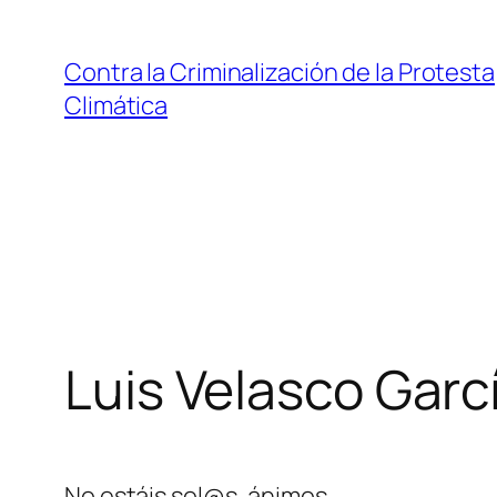
Saltar
al
Contra la Criminalización de la Protesta
contenido
Climática
Luis Velasco Garc
No estáis sol@s, ánimos