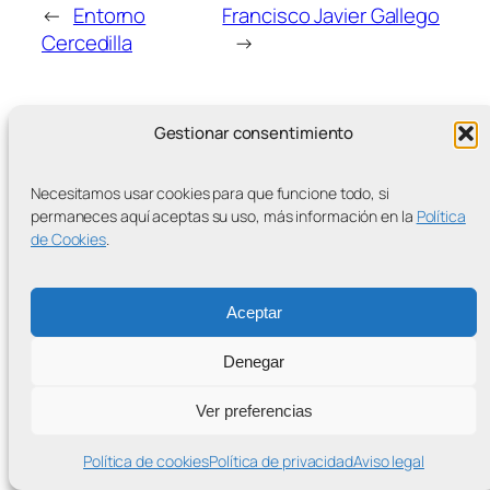
←
Entorno
Francisco Javier Gallego
Cercedilla
→
Gestionar consentimiento
Necesitamos usar cookies para que funcione todo, si
MÁS ENTRADAS
permaneces aquí aceptas su uso, más información en la
Política
de Cookies
.
Aceptar
Contra la Criminalización de la Protesta Climática
Denegar
Proudly powered by
WordPress
Ver preferencias
Política de cookies
Política de privacidad
Aviso legal