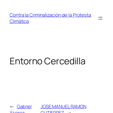
Saltar
al
Contra la Criminalización de la Protesta
contenido
Climática
Entorno Cercedilla
←
Gabriel
JOSE MANUEL RAMON
Álvarez
GUTIERREZ
→