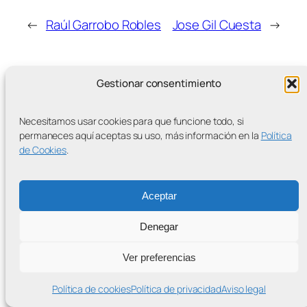
←
Raúl Garrobo Robles
Jose Gil Cuesta
→
Gestionar consentimiento
Necesitamos usar cookies para que funcione todo, si
MÁS ENTRADAS
permaneces aquí aceptas su uso, más información en la
Política
de Cookies
.
Aceptar
Contra la Criminalización de la Protesta Climática
Proudly powered by
WordPress
Denegar
Ver preferencias
Política de cookies
Política de privacidad
Aviso legal