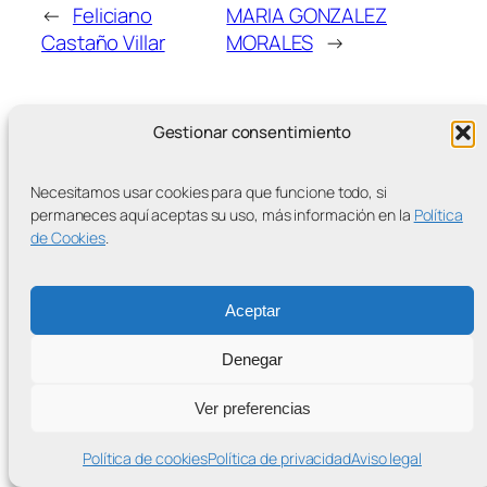
←
Feliciano
MARIA GONZALEZ
Castaño Villar
MORALES
→
Gestionar consentimiento
Necesitamos usar cookies para que funcione todo, si
MÁS ENTRADAS
permaneces aquí aceptas su uso, más información en la
Política
de Cookies
.
Aceptar
Contra la Criminalización de la Protesta Climática
Denegar
Proudly powered by
WordPress
Ver preferencias
Política de cookies
Política de privacidad
Aviso legal