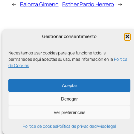
←
Paloma Gimeno
Esther Pardo Herrero
→
Gestionar consentimiento
MÁS ENTRADAS
Necesitamos usar cookies para que funcione todo, si
permaneces aquí aceptas su uso, más información en la
Política
de Cookies
.
Contra la Criminalización de la Protesta Climática
Aceptar
Proudly powered by
WordPress
Denegar
Ver preferencias
Política de cookies
Política de privacidad
Aviso legal