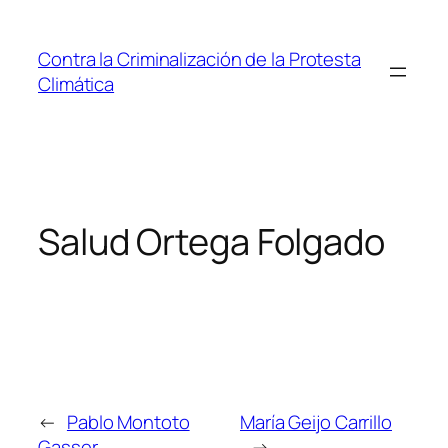
Saltar
al
Contra la Criminalización de la Protesta
contenido
Climática
Salud Ortega Folgado
←
Pablo Montoto
María Geijo Carrillo
Gasser
→