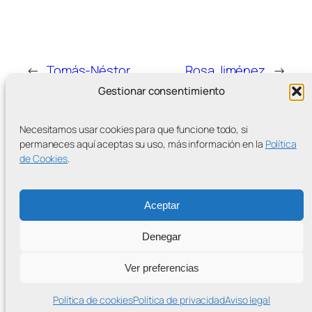
←
Tomás-Néstor
Rosa Jiménez
→
Gestionar consentimiento
Necesitamos usar cookies para que funcione todo, si
permaneces aquí aceptas su uso, más información en la
Política
de Cookies
.
MÁS ENTRADAS
Aceptar
Denegar
Contra la Criminalización de la Protesta Climática
Ver preferencias
Proudly powered by
WordPress
Política de cookies
Política de privacidad
Aviso legal