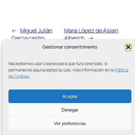
←
Miguel Julián
Maria López de Asiain
Garcia castro
Alberich
→
Gestionar consentimiento
Necesitamos usar cookies para que funcione todo, si
permaneces aquí aceptas su uso, más información en la
Política
de Cookies
.
MÁS ENTRADAS
Aceptar
Denegar
Contra la Criminalización de la Protesta Climática
Ver preferencias
Proudly powered by
WordPress