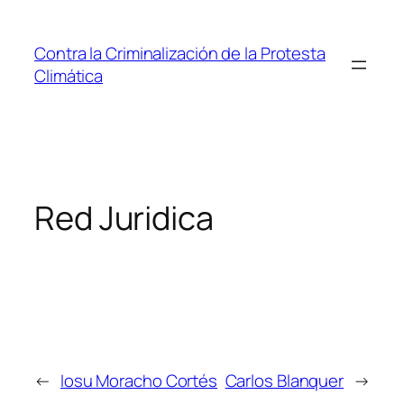
Saltar
al
Contra la Criminalización de la Protesta
contenido
Climática
Red Juridica
←
Iosu Moracho Cortés
Carlos Blanquer
→