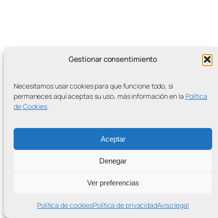
Gestionar consentimiento
MÁS ENTRADAS
Necesitamos usar cookies para que funcione todo, si
permaneces aquí aceptas su uso, más información en la
Política
de Cookies
.
Contra la Criminalización de la Protesta Climática
Proudly powered by
WordPress
Aceptar
Denegar
Ver preferencias
Política de cookies
Política de privacidad
Aviso legal