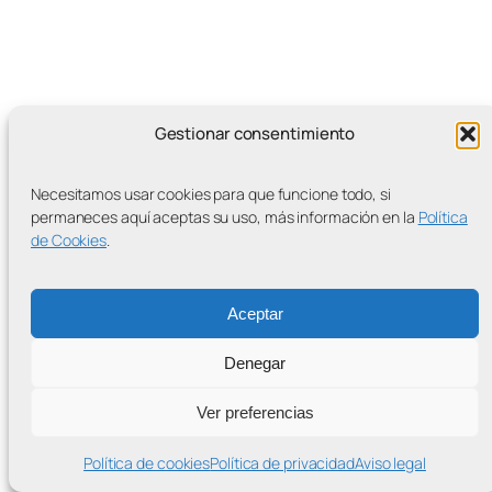
Gestionar consentimiento
MÁS ENTRADAS
Necesitamos usar cookies para que funcione todo, si
permaneces aquí aceptas su uso, más información en la
Política
de Cookies
.
Contra la Criminalización de la Protesta Climática
Proudly powered by
WordPress
Aceptar
Denegar
Ver preferencias
Política de cookies
Política de privacidad
Aviso legal