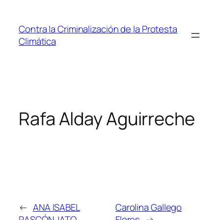
Saltar
al
Contra la Criminalización de la Protesta
contenido
Climática
Rafa Alday Aguirreche
←
ANA ISABEL
Carolina Gallego
RASCÓN JATO
Flores
→