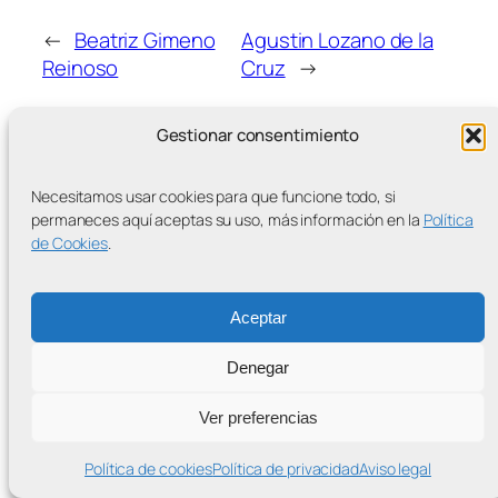
←
Beatriz Gimeno
Agustin Lozano de la
Reinoso
Cruz
→
Gestionar consentimiento
Necesitamos usar cookies para que funcione todo, si
permaneces aquí aceptas su uso, más información en la
Política
MÁS ENTRADAS
de Cookies
.
Aceptar
Contra la Criminalización de la Protesta Climática
Denegar
Proudly powered by
WordPress
Ver preferencias
Política de cookies
Política de privacidad
Aviso legal