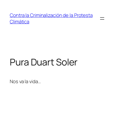
Saltar
al
Contra la Criminalización de la Protesta
contenido
Climática
Pura Duart Soler
Nos va la vida…