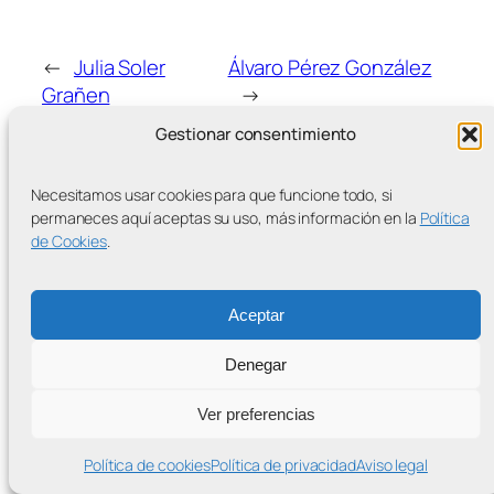
←
Julia Soler
Álvaro Pérez González
Grañen
→
Gestionar consentimiento
Necesitamos usar cookies para que funcione todo, si
permaneces aquí aceptas su uso, más información en la
Política
de Cookies
.
MÁS ENTRADAS
Aceptar
Denegar
Contra la Criminalización de la Protesta Climática
Ver preferencias
Proudly powered by
WordPress
Política de cookies
Política de privacidad
Aviso legal