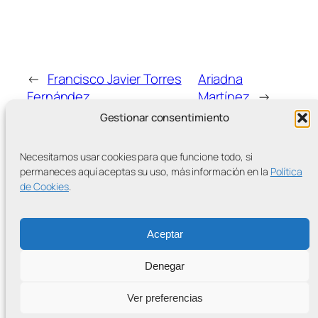
←
Francisco Javier Torres
Ariadna
Fernández
Martínez
→
Gestionar consentimiento
Necesitamos usar cookies para que funcione todo, si
permaneces aquí aceptas su uso, más información en la
Política
de Cookies
.
MÁS ENTRADAS
Aceptar
Denegar
Contra la Criminalización de la Protesta Climática
Ver preferencias
Proudly powered by
WordPress