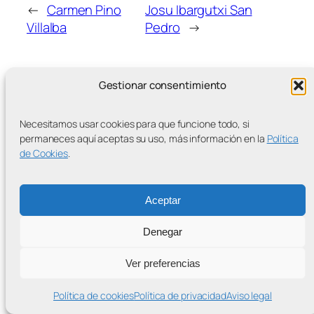
←
Carmen Pino
Josu Ibargutxi San
Villalba
Pedro
→
Gestionar consentimiento
Necesitamos usar cookies para que funcione todo, si
MÁS ENTRADAS
permaneces aquí aceptas su uso, más información en la
Política
de Cookies
.
Aceptar
Contra la Criminalización de la Protesta Climática
Denegar
Proudly powered by
WordPress
Ver preferencias
Política de cookies
Política de privacidad
Aviso legal