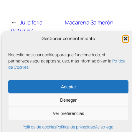
←
Julia feria
Macarena Salmerón
gonzalez
→
Gestionar consentimiento
Necesitamos usar cookies para que funcione todo, si
permaneces aquí aceptas su uso, más información en la
Política
de Cookies
.
MÁS ENTRADAS
Aceptar
Denegar
Contra la Criminalización de la Protesta Climática
Ver preferencias
Proudly powered by
WordPress
Política de cookies
Política de privacidad
Aviso legal