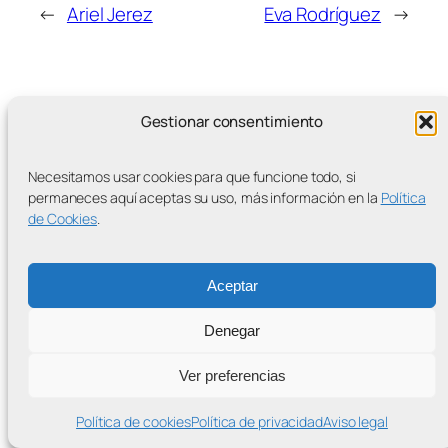
←
Ariel Jerez
Eva Rodríguez
→
Gestionar consentimiento
MÁS ENTRADAS
Necesitamos usar cookies para que funcione todo, si
permaneces aquí aceptas su uso, más información en la
Política
de Cookies
.
Contra la Criminalización de la Protesta Climática
Aceptar
Proudly powered by
WordPress
Denegar
Ver preferencias
Política de cookies
Política de privacidad
Aviso legal