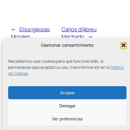
←
Elisa Iglesias
Carlos d’Abreu
Morales
Machado
→
Gestionar consentimiento
Necesitamos usar cookies para que funcione todo, si
permaneces aquí aceptas su uso, más información en la
Política
de Cookies
.
MÁS ENTRADAS
Aceptar
Denegar
Contra la Criminalización de la Protesta Climática
Ver preferencias
Proudly powered by
WordPress