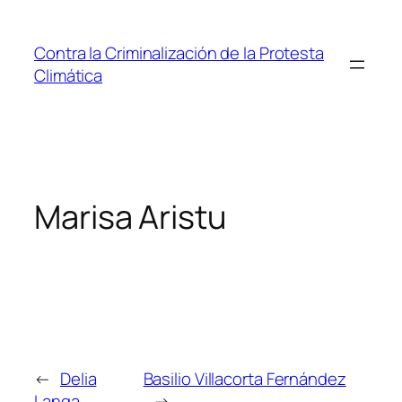
Saltar
al
Contra la Criminalización de la Protesta
contenido
Climática
Marisa Aristu
←
Delia
Basilio Villacorta Fernández
Langa
→