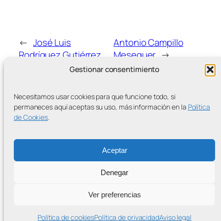
←
José Luis
Antonio Campillo
Rodríguez Gutiérrez
Meseguer
→
Gestionar consentimiento
Necesitamos usar cookies para que funcione todo, si
permaneces aquí aceptas su uso, más información en la
Política
de Cookies
.
MÁS ENTRADAS
Aceptar
Denegar
Contra la Criminalización de la Protesta Climática
Ver preferencias
Proudly powered by
WordPress
Política de cookies
Política de privacidad
Aviso legal