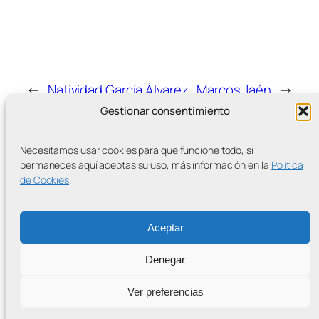
←
Natividad García Álvarez
Marcos Jaén
→
Gestionar consentimiento
Necesitamos usar cookies para que funcione todo, si
permaneces aquí aceptas su uso, más información en la
Política
de Cookies
.
MÁS ENTRADAS
Aceptar
Denegar
Contra la Criminalización de la Protesta Climática
Ver preferencias
Proudly powered by
WordPress