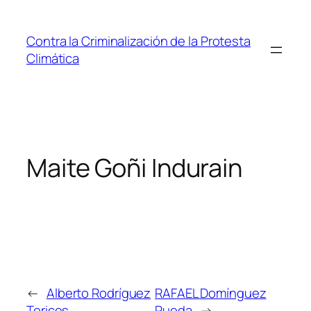
Saltar
al
Contra la Criminalización de la Protesta
contenido
Climática
Maite Goñi Indurain
←
Alberto Rodríguez
RAFAEL Domínguez
Torices
Rueda
→