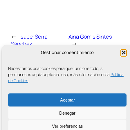
←
Isabel Serra
Aina Gomis Sintes
Sánchez
→
Gestionar consentimiento
Necesitamos usar cookies para que funcione todo, si
permaneces aquí aceptas su uso, más información en la
Política
de Cookies
.
MÁS ENTRADAS
Aceptar
Denegar
Contra la Criminalización de la Protesta Climática
Ver preferencias
Proudly powered by
WordPress