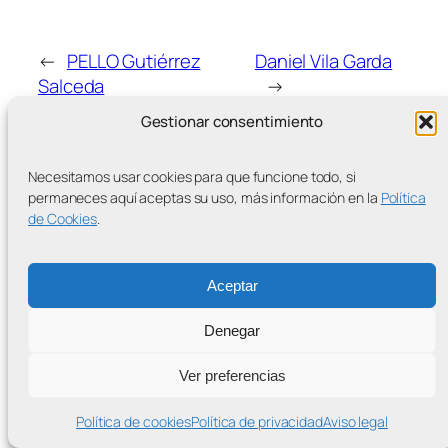
←
PELLO Gutiérrez
Daniel Vila Garda
Salceda
→
Gestionar consentimiento
Necesitamos usar cookies para que funcione todo, si
permaneces aquí aceptas su uso, más información en la
Política
de Cookies
.
MÁS ENTRADAS
Aceptar
Denegar
Contra la Criminalización de la Protesta Climática
Ver preferencias
Proudly powered by
WordPress
Política de cookies
Política de privacidad
Aviso legal