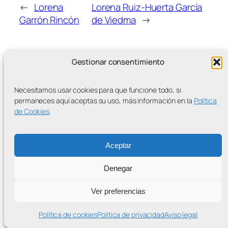
←
Lorena
Lorena Ruiz-Huerta García
Garrón Rincón
de Viedma
→
Gestionar consentimiento
Necesitamos usar cookies para que funcione todo, si
MÁS ENTRADAS
permaneces aquí aceptas su uso, más información en la
Política
de Cookies
.
Aceptar
Contra la Criminalización de la Protesta Climática
Denegar
Proudly powered by
WordPress
Ver preferencias
Política de cookies
Política de privacidad
Aviso legal