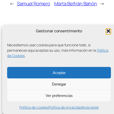
←
Samuel Romero
Marta Beltrán Bahón
→
Gestionar consentimiento
MÁS ENTRADAS
Necesitamos usar cookies para que funcione todo, si
permaneces aquí aceptas su uso, más información en la
Política
de Cookies
.
Contra la Criminalización de la Protesta Climática
Aceptar
Proudly powered by
WordPress
Denegar
Ver preferencias
Política de cookies
Política de privacidad
Aviso legal