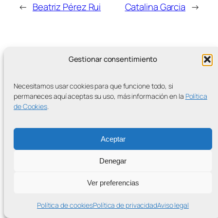
←
Beatriz Pérez Rui
Catalina Garcia
→
Gestionar consentimiento
MÁS ENTRADAS
Necesitamos usar cookies para que funcione todo, si
permaneces aquí aceptas su uso, más información en la
Política
de Cookies
.
Contra la Criminalización de la Protesta Climática
Aceptar
Proudly powered by
WordPress
Denegar
Ver preferencias
Política de cookies
Política de privacidad
Aviso legal