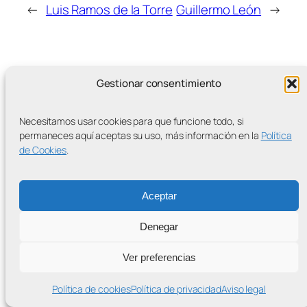
←
Luis Ramos de la Torre
Guillermo León
→
Gestionar consentimiento
MÁS ENTRADAS
Necesitamos usar cookies para que funcione todo, si
permaneces aquí aceptas su uso, más información en la
Política
de Cookies
.
Contra la Criminalización de la Protesta Climática
Aceptar
Proudly powered by
WordPress
Denegar
Ver preferencias
Política de cookies
Política de privacidad
Aviso legal