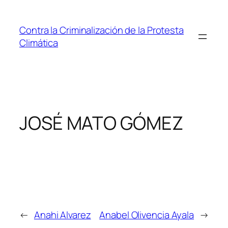
Saltar
al
Contra la Criminalización de la Protesta
contenido
Climática
JOSÉ MATO GÓMEZ
←
Anahi Alvarez
Anabel Olivencia Ayala
→