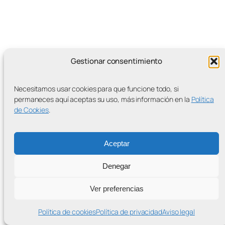
Gestionar consentimiento
MÁS ENTRADAS
Necesitamos usar cookies para que funcione todo, si
permaneces aquí aceptas su uso, más información en la
Política
de Cookies
.
Contra la Criminalización de la Protesta Climática
Proudly powered by
WordPress
Aceptar
Denegar
Ver preferencias
Política de cookies
Política de privacidad
Aviso legal