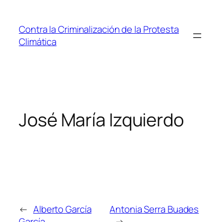
Saltar
al
Contra la Criminalización de la Protesta
contenido
Climática
José María Izquierdo
←
Alberto García
Antonia Serra Buades
García
→