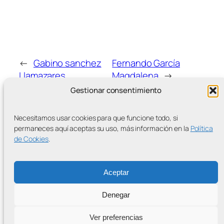
←
Gabino sanchez
Fernando García
Llamazares
Magdalena
→
Gestionar consentimiento
Necesitamos usar cookies para que funcione todo, si
permaneces aquí aceptas su uso, más información en la
Política
de Cookies
.
MÁS ENTRADAS
Aceptar
Denegar
Contra la Criminalización de la Protesta Climática
Ver preferencias
Proudly powered by
WordPress