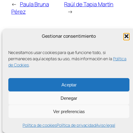
←
Paula Bruna
Raúl de Tapia Martín
Pérez
→
Gestionar consentimiento
Necesitamos usar cookies para que funcione todo, si
MÁS ENTRADAS
permaneces aquí aceptas su uso, más información en la
Política
de Cookies
.
Aceptar
Contra la Criminalización de la Protesta Climática
Denegar
Proudly powered by
WordPress
Ver preferencias
Política de cookies
Política de privacidad
Aviso legal