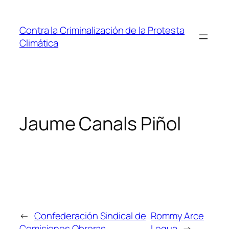
Saltar
al
Contra la Criminalización de la Protesta
contenido
Climática
Jaume Canals Piñol
←
Confederación Sindical de
Rommy Arce
Comisiones Obreras
Legua
→