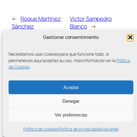
←
Roque Martínez
Victor Sampedro
Sánchez
Blanco
→
Gestionar consentimiento
Necesitamos usar cookies para que funcione todo, si
permaneces aquí aceptas su uso, más información en la
Política
de Cookies
.
MÁS ENTRADAS
Aceptar
Denegar
Contra la Criminalización de la Protesta Climática
Ver preferencias
Proudly powered by
WordPress
Política de cookies
Política de privacidad
Aviso legal