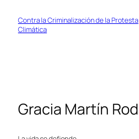
Saltar
al
Contra la Criminalización de la Protesta
contenido
Climática
Gracia Martín Rod
La vida se defiende