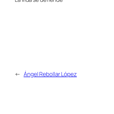
←
Ángel Rebollar López