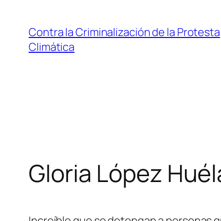
Saltar
al
Contra la Criminalización de la Protesta
contenido
Climática
Gloria López Hué
Increíble que se detengan a personas q