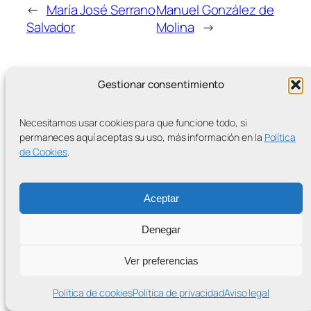
←
María José Serrano
Manuel González de
Salvador
Molina
→
Gestionar consentimiento
Necesitamos usar cookies para que funcione todo, si
MÁS ENTRADAS
permaneces aquí aceptas su uso, más información en la
Política
de Cookies
.
Aceptar
Contra la Criminalización de la Protesta Climática
Denegar
Proudly powered by
WordPress
Ver preferencias
Política de cookies
Política de privacidad
Aviso legal