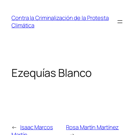
Saltar
al
Contra la Criminalización de la Protesta
contenido
Climática
Ezequías Blanco
←
Isaac Marcos
Rosa Martín Martínez
Martín
→