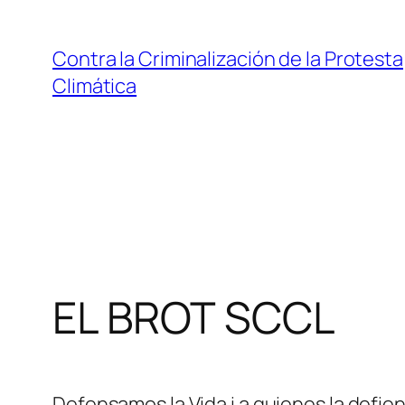
Saltar
al
Contra la Criminalización de la Protesta
contenido
Climática
EL BROT SCCL
Defensamos la Vida i a quienes la defie