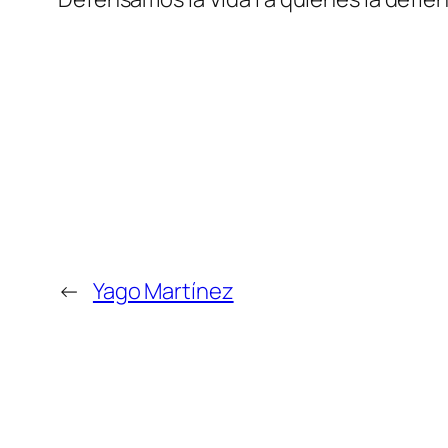
←
Yago Martínez