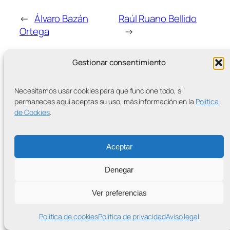
←
Álvaro Bazán
Raúl Ruano Bellido
Ortega
→
Gestionar consentimiento
Necesitamos usar cookies para que funcione todo, si
permaneces aquí aceptas su uso, más información en la
Política
MÁS ENTRADAS
de Cookies
.
Aceptar
Contra la Criminalización de la Protesta Climática
Denegar
Proudly powered by
WordPress
Ver preferencias
Política de cookies
Política de privacidad
Aviso legal