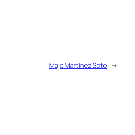
Maje Martínez Soto
→