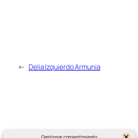
←
Delia Izquierdo Armunia
Gestionar consentimiento