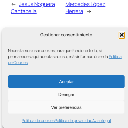
←
Jesús Noguera
Mercedes López
Cantabella
Herrera
→
Gestionar consentimiento
Necesitamos usar cookies para que funcione todo, si
MÁS ENTRADAS
permaneces aquí aceptas su uso, más información en la
Política
de Cookies
.
Aceptar
Contra la Criminalización de la Protesta Climática
Denegar
Proudly powered by
WordPress
Ver preferencias
Política de cookies
Política de privacidad
Aviso legal