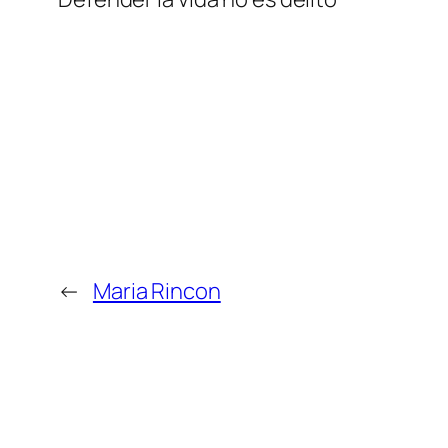
←
Maria Rincon