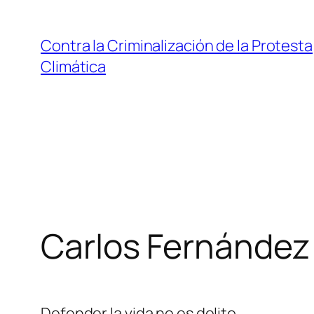
Saltar
al
Contra la Criminalización de la Protesta
contenido
Climática
Carlos Fernández
Defender la vida no es delito