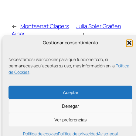
←
Montserrat Clapers
Julia Soler Grañen
Aibar
→
Gestionar consentimiento
Necesitamos usar cookies para que funcione todo, si
permaneces aquí aceptas su uso, más información en la
Política
de Cookies
.
MÁS ENTRADAS
Aceptar
Denegar
Contra la Criminalización de la Protesta Climática
Ver preferencias
Proudly powered by
WordPress
Política de cookies
Política de privacidad
Aviso legal