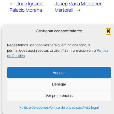
←
Juan Ignacio
Josep María Montaner
Palacio Morena
Martorell
→
Gestionar consentimiento
Necesitamos usar cookies para que funcione todo, si
MÁS ENTRADAS
permaneces aquí aceptas su uso, más información en la
Política
de Cookies
.
Aceptar
Contra la Criminalización de la Protesta Climática
Denegar
Proudly powered by
WordPress
Ver preferencias
Política de cookies
Política de privacidad
Aviso legal