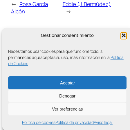
←
Rosa García
Eddie (J. Bermúdez)
Alcón
→
Gestionar consentimiento
Necesitamos usar cookies para que funcione todo, si
MÁS ENTRADAS
permaneces aquí aceptas su uso, más información en la
Política
de Cookies
.
Aceptar
Contra la Criminalización de la Protesta Climática
Denegar
Proudly powered by
WordPress
Ver preferencias
Política de cookies
Política de privacidad
Aviso legal